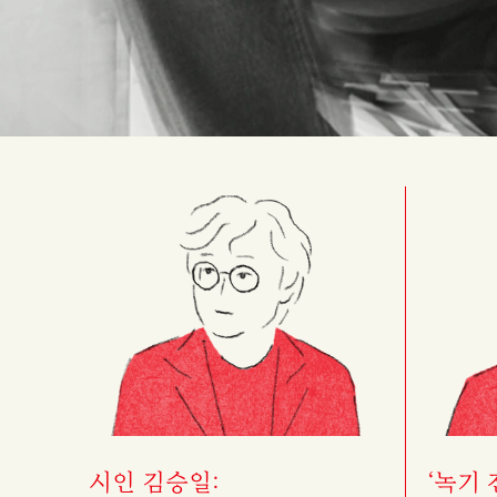
시인 김승일:
‘녹기 