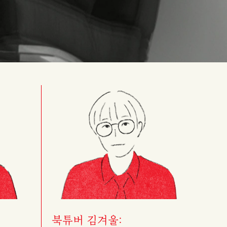
북튜버 김겨울: