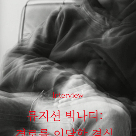
Interview
뮤지션 빅나티:
경로를 이탈할 결심