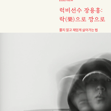
럭비선수 장용흥:
락(樂)으로 깡으로
쫄지 않고 재밌게 살아가는 법