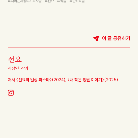
#
나라는세상의기획자들
#
선요
#
식물
#
반려식물
이 글 공유하기
선요
직장인·작가
저서 〈선요의 일상 파스타〉(2024),
〈내 작은 정원 이야기〉(2025)