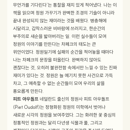
무언가를 기다린다’는 통찰을 재치 있게 적어냈다. 나는 이
책을 읽으며 정원 가꾸기가 완벽한 조경의 기술이 아니라
끝내 완성되지 않는 재미라는 것을 배웠다. 병충해에
시달리고, 갑작스러운 비바람에 쓰러지고, 한순간의
부주의로 새순을 밟아버리는 일. 이런 실수들이 모여
정원의 이야기를 만든다는 차페크의 태도는 큰
위안이었다. 정원일기에 실패의 순간을 적어놓을 때마다
나는 차페크의 문장을 떠올린다. 완벽하지 않아도
괜찮다는 것, 오히려 불완전함 속에서만 느낄 수 있는 진짜
재미가 있다는 것. 정원은 늘 예기치 못한 사건으로 가득
차고, 그 예측할 수 없는 순간들이 모여 우리의 삶을
풍요롭게 만든다.
피트 아우돌프
네덜란드 출신의 정원사 피트 아우돌프
(Piet Oudolf)는 정형화된 정원의 미학에서 벗어나
새로운 시각의 정원을 보여주었다. 그는 화려한 꽃 중심의
정통적인 정원과는 달리 다년생 식물과 풀, 그리고