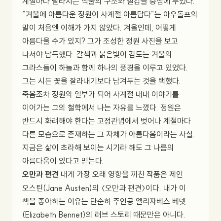
계절마다 달라지는 식물의 구조와 질감을 중심에 두었다.
“겨울에 아름다운 정원이 사계절 아름답다”는 아우돌프의
말이 처음엔 이해가 가지 않았다. 겨울인데, 어떻게
아름다울 수가 있지? 그가 조성한 정원 사진을 보고
나서야 납득했다. 갈색과 붉은빛이 감도는 겨울의
그라스들이 하늘과 함께 하나의 풍경을 이루고 있었다.
그는 시든 꽃을 잘라내기보다 남겨두는 것을 택했다.
죽음조차 정원의 일부가 되어 사계절 내내 이야기를
이어가는 그의 철학에서 나는 자유를 느꼈다. 정원은
반드시 화려해야 한다는 고정관념에서 벗어나 계절마다
다른 모습으로 존재하는 그 자체가 아름다움이라는 사실.
지금은 삶이 초라해 보이는 시기라 해도 그 나름의
아름다움이 있다고 믿는다.
오만과 편견
내게 가장 오래 영향을 끼친 작품은 제인
오스틴(Jane Austen)의 〈오만과 편견〉이다. 내가 이
책을 좋아하는 이유는 단순히 주인공 엘리자베스 베넷
(Elizabeth Bennet)의 러브 스토리 때문만은 아니다.