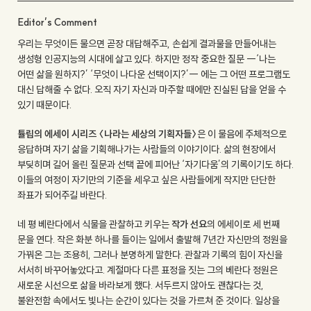
Editor’s Comment
우리는 무엇이든 물으면 곧장 대답해주고, 손쉽게 결과물을 만들어내는
생성형 인공지능의 시대에 살고 있다. 하지만 정작 중요한 질문 ―‘나는
어떤 삶을 원하지?’ ‘무엇이 나다운 선택이지?’― 에는 그 어떤 프로그램도
대신 답해줄 수 없다. 오직 자기 자신과 마주할 때에만 진실된 답을 얻을 수
있기 때문이다.
튤립의 에세이 시리즈 〈나라는 세상의 기획자들〉
은 이 물음에 주체적으로
응답하며 자기 삶을 기획해나가는 사람들의 이야기이다. 삶의 현장에서
부딪히며 길어 올린 질문과 선택 끝에 피어난 ‘자기다움’의 기록이기도 하다.
이들의 여정이 자기만의 기준을 세우고 싶은 사람들에게 작지만 단단한
좌표가 되어주길 바란다.
네 평 베란다에서 식물을 관찰하고 키우는
작가 선요
의 에세이로 세 번째
문을 연다. 작은 화분 하나를 들이는 일에서 출발해 7년간 자신만의 정원을
가꿔온 그는 조용히, 그러나 분명하게 말한다. 관찰과 기록의 힘이 자신을
서서히 바꾸어놓았다고. 계절마다 다른 표정을 짓는 그의 베란다 정원은
새로운 시선으로 삶을 바라보게 했다. 서두르지 않아도 괜찮다는 것,
불완전함 속에서도 빛나는 순간이 있다는 것을 가르쳐 준 것이다. 일상을